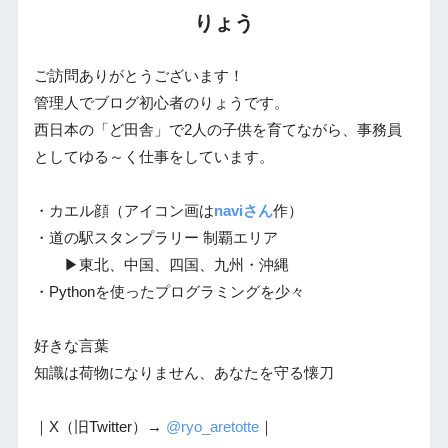
りょう
ご訪問ありがとうございます！
管理人でブログ初心者のりょうです。
西日本の「ど田舎」で2人の子供を育てながら、事務員
としてゆる～く仕事をしています。
・カエル顔（アイコン画は
naviさん
作）
・道の駅スタンプラリー 制覇エリア
▶東北、中国、四国、九州・沖縄
・Pythonを使ったプログラミングを少々
好きな言葉
知識は荷物になりません、あなたを守る懐刀
｜X（旧Twitter）→
@ryo_aretotte
｜