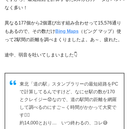
なく多い！
異なる177個から2個選び出す組み合わせって15,576通り
もあるので、その数だけ
Bing Maps
（ビング マップ）使
って2駅間の距離を調べまくりましたよ。あ～、疲れた。
途中、弱音を吐いてしまいました👇
東北「道の駅」スタンプラリーの最短経路をPC
で計算してるんですけど、なにせ駅の数が170
とクレイジー😟なので、道の駅間の距離を網羅
して調べるのにすご～く時間がかかって大変で
す😵‍💫
約14,000とおり… いつ終わるの、コレ😅