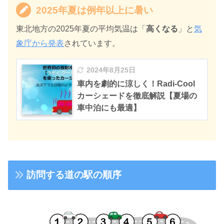
2025年夏は例年以上に暑い
東北地方の2025年夏の平均気温は「
高くなる
」と
気
象庁から発表
されています。
2024年8月25日
車内を劇的に涼しく！Radi-Cool
カーシェードを徹底解説【夏場の
車中泊にも最適】
訪問する道の駅の順序