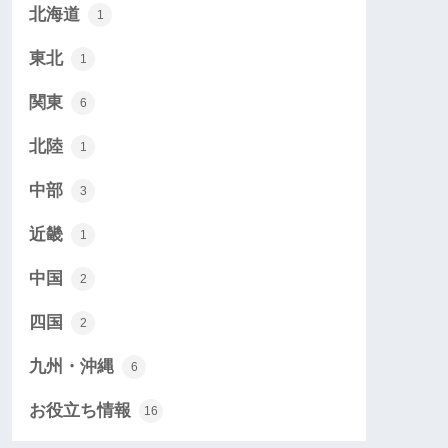
北海道
1
東北
1
関東
6
北陸
1
中部
3
近畿
1
中国
2
四国
2
九州・沖縄
6
お役立ち情報
16