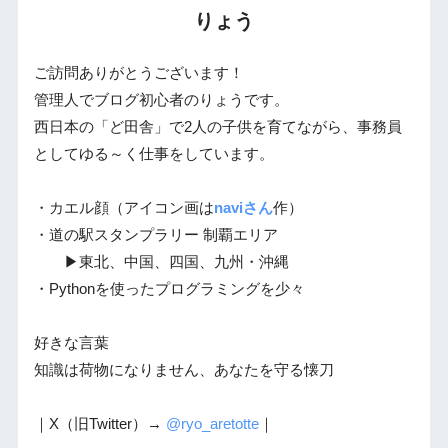
りょう
ご訪問ありがとうございます！
管理人でブログ初心者のりょうです。
西日本の「ど田舎」で2人の子供を育てながら、事務員
としてゆる～く仕事をしています。
・カエル顔（アイコン画は
naviさん
作）
・道の駅スタンプラリー 制覇エリア
▶東北、中国、四国、九州・沖縄
・Pythonを使ったプログラミングを少々
好きな言葉
知識は荷物になりません、あなたを守る懐刀
｜X（旧Twitter）→
@ryo_aretotte
｜