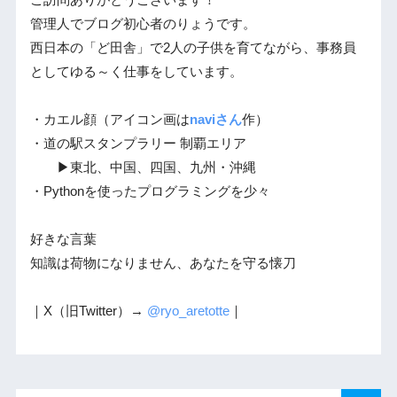
管理人でブログ初心者のりょうです。
西日本の「ど田舎」で2人の子供を育てながら、事務員
としてゆる～く仕事をしています。
・カエル顔（アイコン画は
naviさん
作）
・道の駅スタンプラリー 制覇エリア
▶東北、中国、四国、九州・沖縄
・Pythonを使ったプログラミングを少々
好きな言葉
知識は荷物になりません、あなたを守る懐刀
｜X（旧Twitter）→
@ryo_aretotte
｜