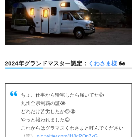
2024年グランドマスター認定：
くわさま様
🏍
ちょ、仕事から帰宅したら届いてた👍
九州全県制覇の証😭
どれだけ苦労したか😣😭
やっと報われました😊
これからはグラマスくわさまと呼んでください
（笑）
pic.twitter.com/lH8cROn7kG