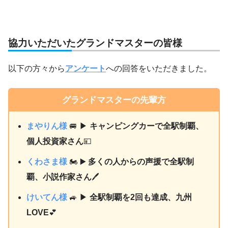
協力いただいたグランドマスターの皆様
以下の方々から
アンケート
への回答をいただきました。
グランドマスターの先輩方
まやりん様
🚐 ▶
キャンピングカーで全駅制覇、
個人投資家さん
💴
くわさま様
🏍 ▶
多くの人からの声援で全駅制
覇、小説作家さん
🖊
けいてん様
🚙 ▶
全駅制覇を2回も達成、九州
LOVE
💕